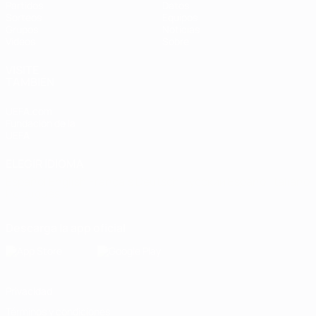
Partidos
Datos
Sorteos
Equipos
Grupos
Noticias
Vídeos
Sobre
VISITE
TAMBIÉN
UEFA.com
Fundación de la
UEFA
ELEGIR IDIOMA
Español
English
Français
Deutsch
Русский
Español
Italiano
Português
Descarga la app oficial
Privacidad
Términos y condiciones