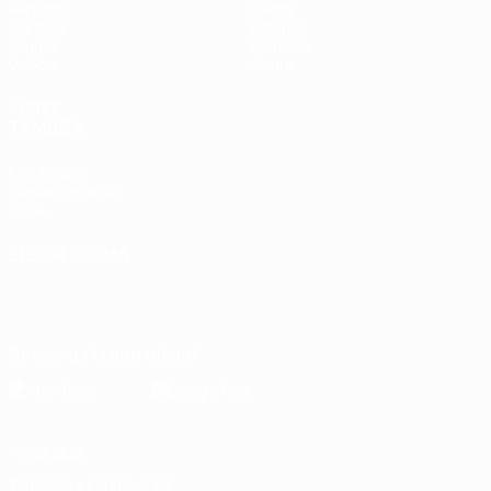
Partidos
Datos
Sorteos
Equipos
Grupos
Noticias
Vídeos
Sobre
VISITE
TAMBIÉN
UEFA.com
Fundación de la
UEFA
ELEGIR IDIOMA
Español
English
Français
Deutsch
Русский
Español
Italiano
Português
Descarga la app oficial
Privacidad
Términos y condiciones