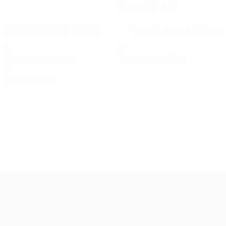
07/12/1997 (28)
Estadísticas clave
Ver todas las estadísticas
0
0
Partidos disputados
Tarjetas amarillas
0
Tarjetas rojas
Clasificatorios Europeos Femeninos