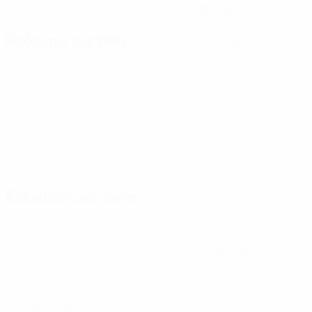
23/1/2003 (23)
Próximo partido
Todos los partidos
Clasificatorios Europeos Femeninos de la Copa del Mundo
vie 9 oct 2026
· Play-offs Round 1
Estadísticas clave
Ver todas las estadísticas
5
422
Partidos disputados
Minutos jugados
84,4 media por partido
0
0
Goles
Tarjetas amarillas
0
Tarjetas rojas