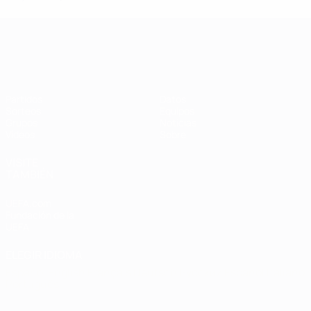
Clasificatorios Europeos Femeninos
Partidos
Datos
Sorteos
Equipos
Grupos
Noticias
Vídeos
Sobre
VISITE
TAMBIÉN
UEFA.com
Fundación de la
UEFA
ELEGIR IDIOMA
Español
English
Français
Deutsch
Русский
Español
Italiano
Português