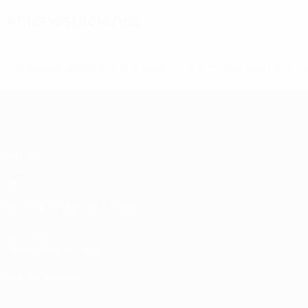
Amonestaciones
* Suspendida hasta nuevo aviso. <a href='https://es.uef
c
Eurocopa Femenina de Fútbol Sala d
Partidos
Grupos
Datos
PÁGINAS WEB DE LA UEFA
UEFA.com
Fundación de la UEFA
ELEGIR IDIOMA
Español
English
Français
Deutsch
Русский
Español
Italiano