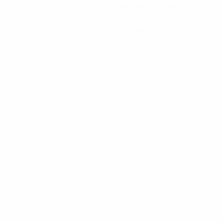
Goles encajados
0,67 media por partido
0
Tarjetas rojas