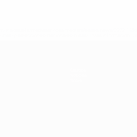
a.com/insideuefa/mediaservices/mediareleases/news/0272-14
lubes-y-selecciones-nacionales-rusas/'>Más información</
e la UEFA
Equipos
Noticias
Sobre
Português