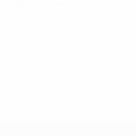
Estadísticas clave
0
13
Goles
Goles encajados
6,5 media por partido
2
0
Tarjetas amarillas
Tarjetas rojas
1 media por partido
Ver todas las estadísticas
Plantilla
Abisheva
Alkanova
Aubakir
Bekpenbetova
Geinits
Giss
Glu
Defensa
Defensa
Defensa
Delantera
Portera
Delantera
Def
* Suspendida hasta nuevo aviso. <a
href='https://es.uefa.com/insideuefa/mediaservices/medi
148df3492859-aef1bad645a5-1000--fifa-uefa-suspenden-
a-los-clubes-y-selecciones-nacionales-rusas/'>Más
información</a>
Eurocopa Femenina de Fútbol Sala d