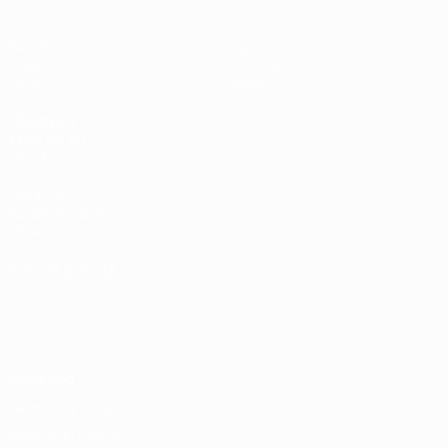
Partidos
Equipos
Grupos
Noticias
Datos
Sobre
PÁGINAS
WEB DE LA
UEFA
UEFA.com
Fundación de la
UEFA
ELEGIR IDIOMA
Español
English
Français
Deutsch
Русский
Español
Italiano
Português
Privacidad
Términos y condiciones
Política de cookies