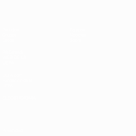
Eurocopa Femenina de Fútbol Sala d
Partidos
Equipos
Grupos
Noticias
Datos
Sobre
PÁGINAS
WEB DE LA
UEFA
UEFA.com
Fundación de la
UEFA
ELEGIR IDIOMA
Español
English
Français
Deutsch
Русский
Español
Italiano
Português
Privacidad