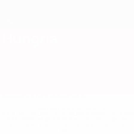
Saltar
al
contenido
principal
Eurocopa Femenina de Fútbol Sala de la UEFA
Hungría
Hungría Estadísticas Clasificatorios Europeos Femeninos de Fútbol Sala 2025
Resumen
Partidos
Estadísticas
Plantilla
* Suspendida hasta nuevo aviso. <a
href='https://es.uefa.com/insideuefa/mediaservices/medi
148df3492859-aef1bad645a5-1000--fifa-uefa-suspenden-
a-los-clubes-y-selecciones-nacionales-rusas/'>Más
información</a>