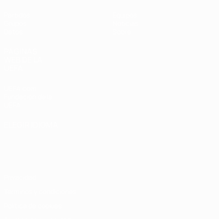
Partidos
Equipos
Grupos
Noticias
Datos
Sobre
PÁGINAS
WEB DE LA
UEFA
UEFA.com
Fundación de la
UEFA
ELEGIR IDIOMA
Español
English
Français
Deutsch
Русский
Español
Italiano
Português
Privacidad
Términos y condiciones
Política de cookies