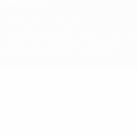
Ajustes de privacidad
© 1998-2026 UEFA. Todos los derechos reservados
La palabra UEFA, el logo de la UEFA y todas las marcas relacionadas
con las competiciones de la UEFA están protegidas por las marcas
registradas y/o por el copyright de UEFA. Se prohíbe el uso de estas
marcas registradas para uso comercial. El uso de UEFA.com
significa la aceptación de sus Términos, Condiciones y Política de
Privacidad.