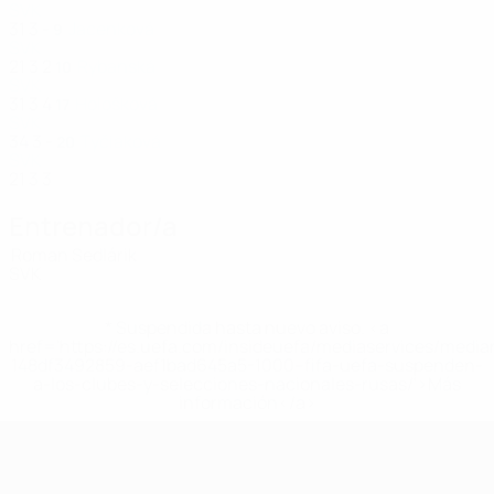
SVK
31
3
-
Jacenková
9
SVK
21
3
2
Rybanská
10
SVK
31
3
4
Hološková
17
SVK
34
3
-
Tyčiaková
20
SVK
21
3
3
Entrenador/a
Roman Sedlárik
SVK
* Suspendida hasta nuevo aviso. <a
href='https://es.uefa.com/insideuefa/mediaservices/medi
148df3492859-aef1bad645a5-1000--fifa-uefa-suspenden-
a-los-clubes-y-selecciones-nacionales-rusas/'>Más
información</a>
Eurocopa Femenina de Fútbol Sala d