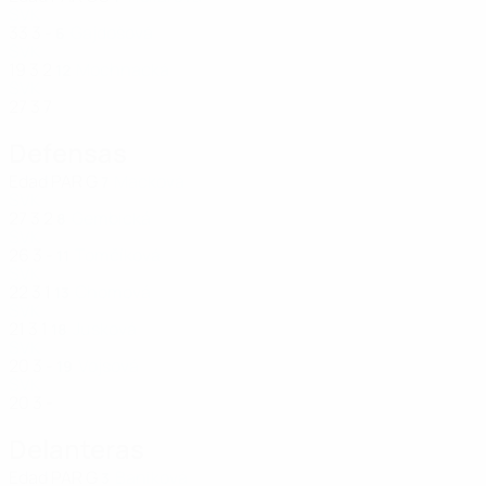
SVK
33
3
-
Gajdošová
6
SVK
19
3
2
Mochnacká
12
SVK
27
3
7
Defensas
Edad
PAR
G
Macková
7
SVK
27
3
2
Gembická
8
SVK
26
3
-
Tomčíková
11
SVK
22
3
1
Chomová
13
SVK
21
3
1
Jusková
18
SVK
20
3
-
Vojsová
19
SVK
20
3
-
Delanteras
Edad
PAR
G
Baniková
3