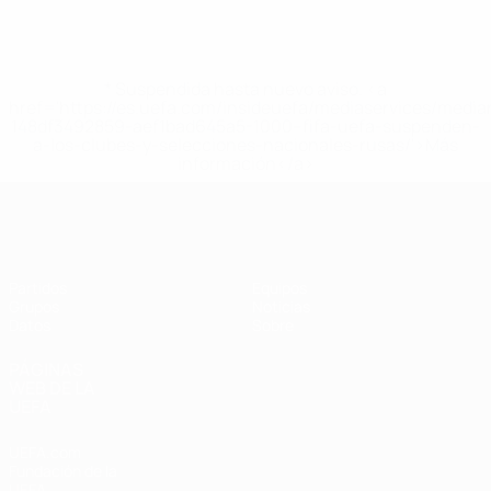
* Suspendida hasta nuevo aviso. <a
href='https://es.uefa.com/insideuefa/mediaservices/medi
148df3492859-aef1bad645a5-1000--fifa-uefa-suspenden-
a-los-clubes-y-selecciones-nacionales-rusas/'>Más
información</a>
Eurocopa Femenina de Fútbol Sala d
Partidos
Equipos
Grupos
Noticias
Datos
Sobre
PÁGINAS
WEB DE LA
UEFA
UEFA.com
Fundación de la
UEFA