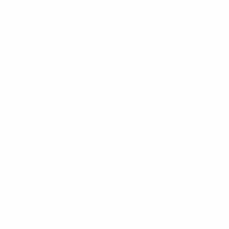
Clasificatorios Europeos Femeninos de Fútbol Sala
vie 18
oct 2024
· Ronda principal
Clasificatorios Europeos Femeninos de Fútbol Sala
mié 16
oct 2024
· Ronda principal
Clasificatorios Europeos Femeninos de Fútbol Sala
mar 15
oct 2024
· Ronda principal