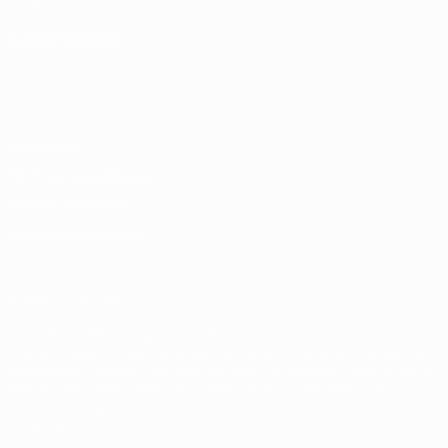
ELEGIR IDIOMA
Español
English
Français
Deutsch
Русский
Español
Italiano
Português
Privacidad
Términos y condiciones
Política de cookies
Ajustes de privacidad
© 1998-2026 UEFA. Todos los derechos reservados
La palabra UEFA, el logo de la UEFA y todas las marcas relacionadas
con las competiciones de la UEFA están protegidas por las marcas
registradas y/o por el copyright de UEFA. Se prohíbe el uso de estas
marcas registradas para uso comercial. El uso de UEFA.com
significa la aceptación de sus Términos, Condiciones y Política de
Privacidad.