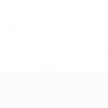
Amonestaciones
0
1
Tarjetas amarillas
Tarjetas rojas
* Suspendida hasta nuevo aviso. <a
href='https://es.uefa.com/insideuefa/mediaservices/medi
148df3492859-aef1bad645a5-1000--fifa-uefa-suspenden-
a-los-clubes-y-selecciones-nacionales-rusas/'>Más
información</a>
Eurocopa Femenina de Fútbol Sala d
Partidos
Equipos
Grupos
Noticias
Datos
Sobre