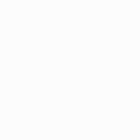
PÁGINAS
WEB DE LA
UEFA
UEFA.com
Fundación de la
UEFA
ELEGIR IDIOMA
Español
English
Français
Deutsch
Русский
Español
Italiano
Português
Privacidad
Términos y condiciones
Política de cookies
Ajustes de privacidad
© 1998-2026 UEFA. Todos los derechos reservados