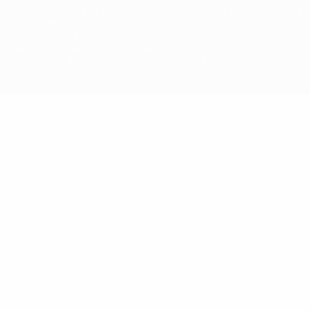
La palabra UEFA, el logo de la UEFA y todas las marcas relacionadas
con las competiciones de la UEFA están protegidas por las marcas
registradas y/o por el copyright de UEFA. Se prohíbe el uso de estas
marcas registradas para uso comercial. El uso de UEFA.com
significa la aceptación de sus Términos, Condiciones y Política de
Privacidad.