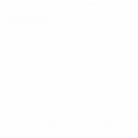
28/5/1998 (28)
Estadísticas clave
Ver todas las estadísticas
3
0
Partidos disputados
Tarjetas amarillas
0
Tarjetas rojas
* Suspendida hasta nuevo aviso. <a
href='https://es.uefa.com/insideuefa/mediaservices/medi
148df3492859-aef1bad645a5-1000--fifa-uefa-suspenden-
a-los-clubes-y-selecciones-nacionales-rusas/'>Más
información</a>