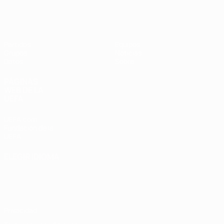
Eurocopa Femenina de Fútbol Sala d
Partidos
Equipos
Grupos
Noticias
Datos
Sobre
PÁGINAS
WEB DE LA
UEFA
UEFA.com
Fundación de la
UEFA
ELEGIR IDIOMA
Español
English
Français
Deutsch
Русский
Español
Italiano
Português
Privacidad