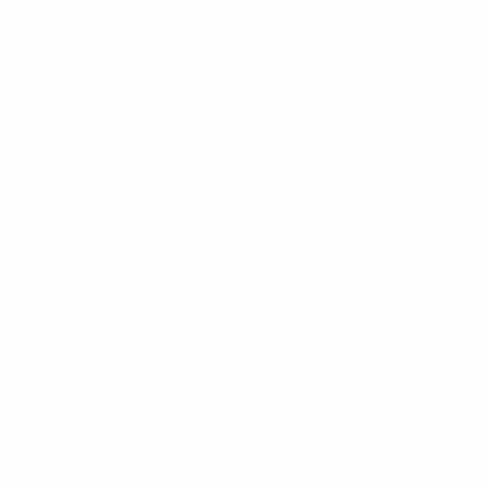
Clasificatorios Europeos Femeninos de Fútbol Sala
sáb 19
oct 2024
· Ronda principal
Clasificatorios Europeos Femeninos de Fútbol Sala
jue 17
oct 2024
· Ronda principal
Clasificatorios Europeos Femeninos de Fútbol Sala
mié 16
oct 2024
· Ronda principal