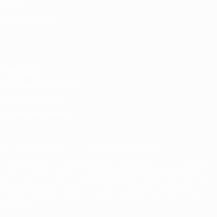
ELEGIR IDIOMA
Español
English
Français
Deutsch
Русский
Español
Italiano
Português
Privacidad
Términos y condiciones
Política de cookies
Ajustes de privacidad
© 1998-2026 UEFA. Todos los derechos reservados
La palabra UEFA, el logo de la UEFA y todas las marcas relacionadas
con las competiciones de la UEFA están protegidas por las marcas
registradas y/o por el copyright de UEFA. Se prohíbe el uso de estas
marcas registradas para uso comercial. El uso de UEFA.com
significa la aceptación de sus Términos, Condiciones y Política de
Privacidad.