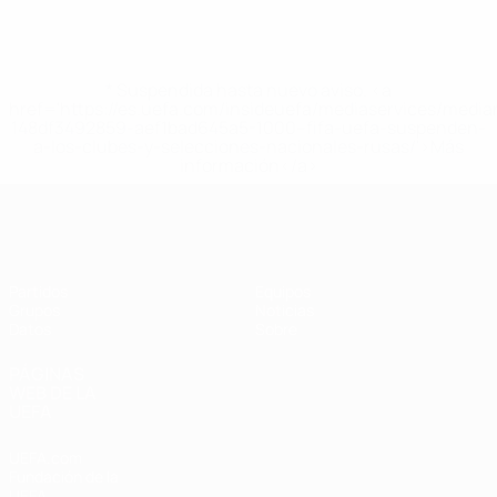
* Suspendida hasta nuevo aviso. <a
href='https://es.uefa.com/insideuefa/mediaservices/medi
148df3492859-aef1bad645a5-1000--fifa-uefa-suspenden-
a-los-clubes-y-selecciones-nacionales-rusas/'>Más
información</a>
Eurocopa Femenina de Fútbol Sala d
Partidos
Equipos
Grupos
Noticias
Datos
Sobre
PÁGINAS
WEB DE LA
UEFA
UEFA.com
Fundación de la
UEFA