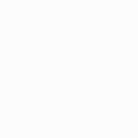
Eurocopa Femenina de Fútbol Sala d
Partidos
Equipos
Grupos
Noticias
Datos
Sobre
PÁGINAS
WEB DE LA
UEFA
UEFA.com
Fundación de la
UEFA
ELEGIR IDIOMA
Español
English
Français
Deutsch
Русский
Español
Italiano
Português
Privacidad