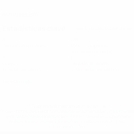
FECHA DE NACIMIENTO
03/11/1995 (30)
Estadísticas clave
Ver todas las estadísticas
3
120
Partidos disputados
Minutos jugados
40 media por partido
3
1
Goles
Tarjetas amarillas
1 media por partido
0,34 media por partido
0
Tarjetas rojas
* Suspendida hasta nuevo aviso. <a
href='https://es.uefa.com/insideuefa/mediaservices/medi
148df3492859-aef1bad645a5-1000--fifa-uefa-suspenden-
a-los-clubes-y-selecciones-nacionales-rusas/'>Más
información</a>