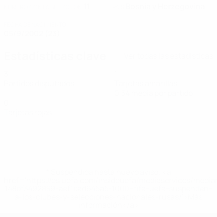
11
Bosnia y Herzegovina
NÚMERO CON LA SELECCIÓN
PAÍS
FECHA DE NACIMIENTO
05/9/2002 (23)
Estadísticas clave
Ver todas las estadísticas
3
1
Partidos disputados
Tarjetas amarillas
0,34 media por partido
0
Tarjetas rojas
* Suspendida hasta nuevo aviso. <a
href='https://es.uefa.com/insideuefa/mediaservices/medi
148df3492859-aef1bad645a5-1000--fifa-uefa-suspenden-
a-los-clubes-y-selecciones-nacionales-rusas/'>Más
información</a>