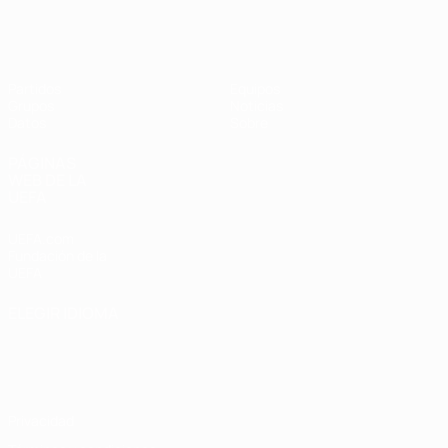
Eurocopa Femenina de Fútbol Sala d
Partidos
Equipos
Grupos
Noticias
Datos
Sobre
PÁGINAS
WEB DE LA
UEFA
UEFA.com
Fundación de la
UEFA
ELEGIR IDIOMA
Español
English
Français
Deutsch
Русский
Español
Italiano
Português
Privacidad