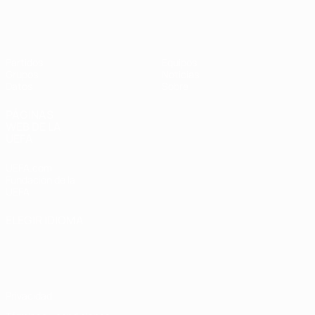
Eurocopa Femenina de Fútbol Sala d
Partidos
Equipos
Grupos
Noticias
Datos
Sobre
PÁGINAS
WEB DE LA
UEFA
UEFA.com
Fundación de la
UEFA
ELEGIR IDIOMA
Español
English
Français
Deutsch
Русский
Español
Italiano
Português
Privacidad