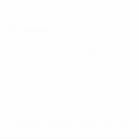
FECHA DE NACIMIENTO
25/8/1998 (27)
Estadísticas clave
Ver todas las estadísticas
6
240
Partidos disputados
Minutos jugados
40 media por partido
4
0
Goles
Tarjetas amarillas
0,67 media por partido
0
Tarjetas rojas
* Suspendida hasta nuevo aviso. <a
href='https://es.uefa.com/insideuefa/mediaservices/medi
148df3492859-aef1bad645a5-1000--fifa-uefa-suspenden-
a-los-clubes-y-selecciones-nacionales-rusas/'>Más
información</a>