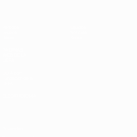
Eurocopa Femenina de Fútbol Sala d
Partidos
Equipos
Grupos
Noticias
Datos
Sobre
PÁGINAS
WEB DE LA
UEFA
UEFA.com
Fundación de la
UEFA
ELEGIR IDIOMA
Español
English
Français
Deutsch
Русский
Español
Italiano
Português
Privacidad