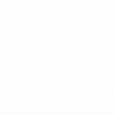
28/10/1990 (35)
Estadísticas clave
Ver todas las estadísticas
6
40
Partidos disputados
Minutos jugados
6,67 media por partido
0
0
Goles
Tarjetas amarillas
0
Tarjetas rojas
* Suspendida hasta nuevo aviso. <a
href='https://es.uefa.com/insideuefa/mediaservices/medi
148df3492859-aef1bad645a5-1000--fifa-uefa-suspenden-
a-los-clubes-y-selecciones-nacionales-rusas/'>Más
información</a>