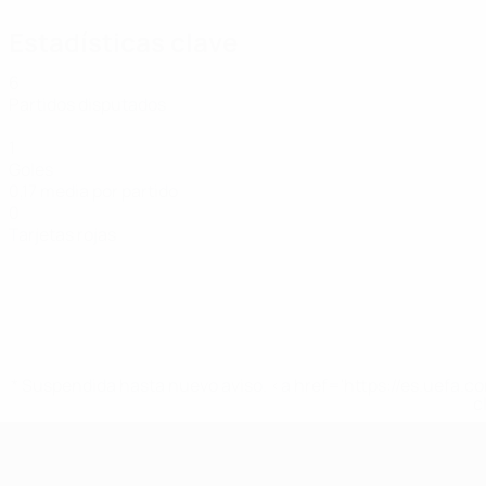
Estadísticas clave
6
Partidos disputados
1
Goles
0,17 media por partido
0
Tarjetas rojas
* Suspendida hasta nuevo aviso. <a href='https://es.uef
c
Eurocopa Femenina de Fútbol Sala d