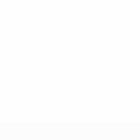
Ver todas las estadísticas
8df3492859-aef1bad645a5-1000--fifa-uefa-suspenden-a-los-
a>