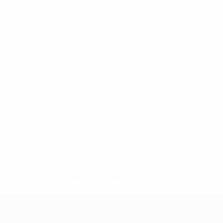
120
Minutos jugados
20 media por partido
0
Tarjetas amarillas
a.com/insideuefa/mediaservices/mediareleases/news/0272-14
lubes-y-selecciones-nacionales-rusas/'>Más información</
e la UEFA