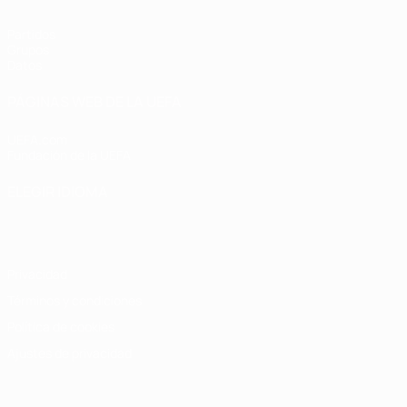
Partidos
Grupos
Datos
PÁGINAS WEB DE LA UEFA
UEFA.com
Fundación de la UEFA
ELEGIR IDIOMA
Español
English
Français
Deutsch
Русский
Español
Italiano
Privacidad
Términos y condiciones
Política de cookies
Ajustes de privacidad