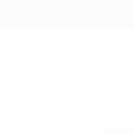
1
NÚMERO CON LA SELECCIÓN
21/6/1998 
FECHA DE NACIMIENTO