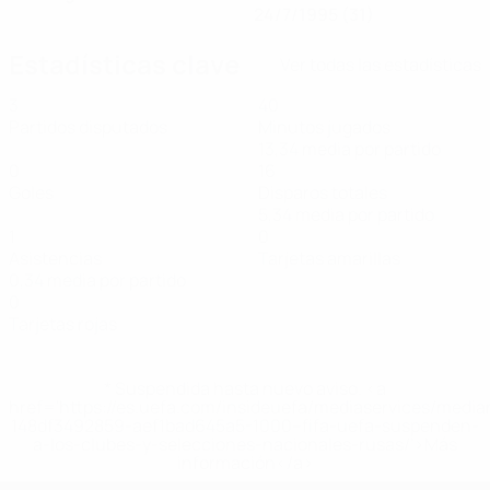
24/7/1995 (31)
Estadísticas clave
Ver todas las estadísticas
3
40
Partidos disputados
Minutos jugados
13,34 media por partido
0
16
Goles
Disparos totales
5,34 media por partido
1
0
Asistencias
Tarjetas amarillas
0,34 media por partido
0
Tarjetas rojas
* Suspendida hasta nuevo aviso. <a
href='https://es.uefa.com/insideuefa/mediaservices/medi
148df3492859-aef1bad645a5-1000--fifa-uefa-suspenden-
a-los-clubes-y-selecciones-nacionales-rusas/'>Más
información</a>