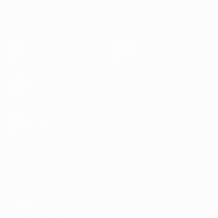
Eurocopa Femenina de Fútbol Sala d
Partidos
Equipos
Grupos
Noticias
Datos
Sobre
PÁGINAS
WEB DE LA
UEFA
UEFA.com
Fundación de la
UEFA
ELEGIR IDIOMA
Español
English
Français
Deutsch
Русский
Español
Italiano
Português
Privacidad