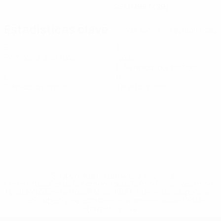
25/1/1997 (29)
Estadísticas clave
Ver todas las estadísticas
3
1
Partidos disputados
Goles
0,34 media por partido
0
0
Tarjetas amarillas
Tarjetas rojas
* Suspendida hasta nuevo aviso. <a
href='https://es.uefa.com/insideuefa/mediaservices/medi
148df3492859-aef1bad645a5-1000--fifa-uefa-suspenden-
a-los-clubes-y-selecciones-nacionales-rusas/'>Más
información</a>