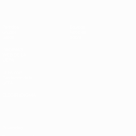
Eurocopa Femenina de Fútbol Sala d
Partidos
Equipos
Grupos
Noticias
Datos
Sobre
PÁGINAS
WEB DE LA
UEFA
UEFA.com
Fundación de la
UEFA
ELEGIR IDIOMA
Español
English
Français
Deutsch
Русский
Español
Italiano
Português
Privacidad