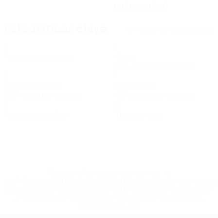
12/5/2000 (26)
Estadísticas clave
Ver todas las estadísticas
3
1
Partidos disputados
Goles
0,34 media por partido
5
1
Disparos totales
Asistencias
1,67 media por partido
0,34 media por partido
0
0
Tarjetas amarillas
Tarjetas rojas
* Suspendida hasta nuevo aviso. <a
href='https://es.uefa.com/insideuefa/mediaservices/medi
148df3492859-aef1bad645a5-1000--fifa-uefa-suspenden-
a-los-clubes-y-selecciones-nacionales-rusas/'>Más
información</a>