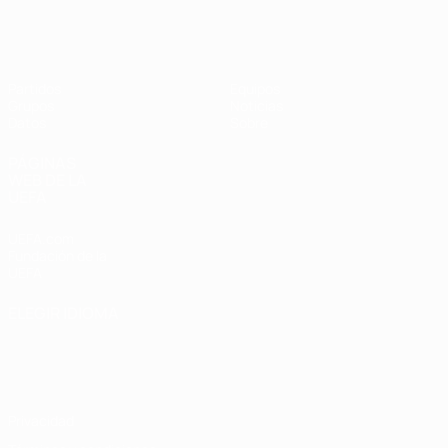
Eurocopa Femenina de Fútbol Sala d
Partidos
Equipos
Grupos
Noticias
Datos
Sobre
PÁGINAS
WEB DE LA
UEFA
UEFA.com
Fundación de la
UEFA
ELEGIR IDIOMA
Español
English
Français
Deutsch
Русский
Español
Italiano
Português
Privacidad