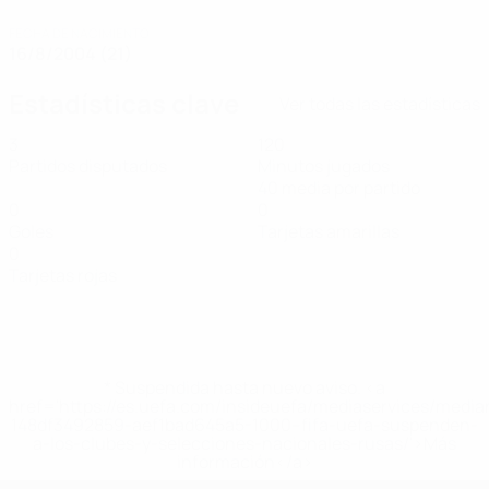
FECHA DE NACIMIENTO
16/8/2004 (21)
Estadísticas clave
Ver todas las estadísticas
3
120
Partidos disputados
Minutos jugados
40 media por partido
0
0
Goles
Tarjetas amarillas
0
Tarjetas rojas
* Suspendida hasta nuevo aviso. <a
href='https://es.uefa.com/insideuefa/mediaservices/medi
148df3492859-aef1bad645a5-1000--fifa-uefa-suspenden-
a-los-clubes-y-selecciones-nacionales-rusas/'>Más
información</a>