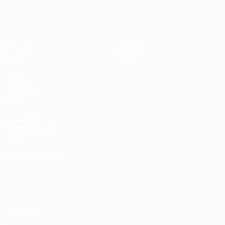
Eurocopa Femenina de Fútbol Sala d
Partidos
Equipos
Grupos
Noticias
Datos
Sobre
PÁGINAS
WEB DE LA
UEFA
UEFA.com
Fundación de la
UEFA
ELEGIR IDIOMA
Español
English
Français
Deutsch
Русский
Español
Italiano
Português
Privacidad