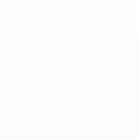
a.com/insideuefa/mediaservices/mediareleases/news/0272-14
lubes-y-selecciones-nacionales-rusas/'>Más información</
e la UEFA
Equipos
Noticias
Sobre
Português