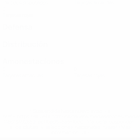
Partidos disputados
Tarjetas amarillas
0
Tarjetas rojas
Defensa
Distribución
Amonestaciones
0
0
Tarjetas amarillas
Tarjetas rojas
* Suspendida hasta nuevo aviso. <a
href='https://es.uefa.com/insideuefa/mediaservices/medi
148df3492859-aef1bad645a5-1000--fifa-uefa-suspenden-
a-los-clubes-y-selecciones-nacionales-rusas/'>Más
información</a>