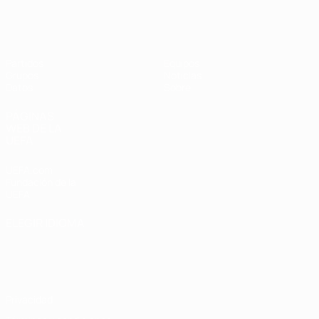
Eurocopa Femenina de Fútbol Sala d
Partidos
Equipos
Grupos
Noticias
Datos
Sobre
PÁGINAS
WEB DE LA
UEFA
UEFA.com
Fundación de la
UEFA
ELEGIR IDIOMA
Español
English
Français
Deutsch
Русский
Español
Italiano
Português
Privacidad