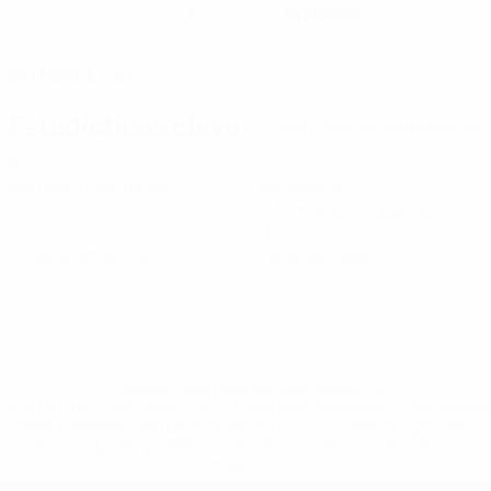
6
Finlandia
NÚMERO CON LA SELECCIÓN
PAÍS
FECHA DE NACIMIENTO
24/7/2004 (22)
Estadísticas clave
Ver todas las estadísticas
3
1
Partidos disputados
Asistencias
0,34 media por partido
0
0
Tarjetas amarillas
Tarjetas rojas
* Suspendida hasta nuevo aviso. <a
href='https://es.uefa.com/insideuefa/mediaservices/medi
148df3492859-aef1bad645a5-1000--fifa-uefa-suspenden-
a-los-clubes-y-selecciones-nacionales-rusas/'>Más
información</a>