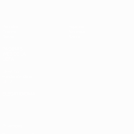
Eurocopa Femenina de Fútbol Sala d
Partidos
Equipos
Grupos
Noticias
Datos
Sobre
PÁGINAS
WEB DE LA
UEFA
UEFA.com
Fundación de la
UEFA
ELEGIR IDIOMA
Español
English
Français
Deutsch
Русский
Español
Italiano
Português
Privacidad