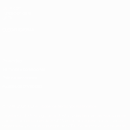
UEFA.com
Fundación de la
UEFA
ELEGIR IDIOMA
Español
English
Français
Deutsch
Русский
Español
Italiano
Português
Privacidad
Términos y condiciones
Política de cookies
Ajustes de privacidad
© 1998-2026 UEFA. Todos los derechos reservados
La palabra UEFA, el logo de la UEFA y todas las marcas relacionadas
con las competiciones de la UEFA están protegidas por las marcas
registradas y/o por el copyright de UEFA. Se prohíbe el uso de estas