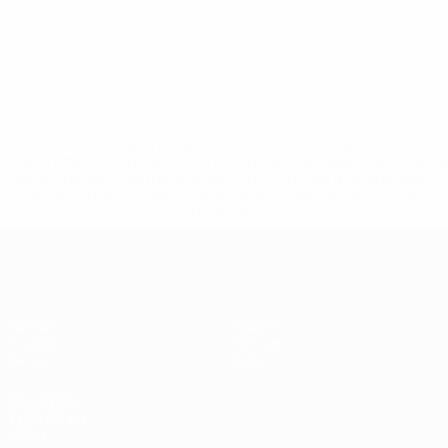
* Suspendida hasta nuevo aviso. <a
href='https://es.uefa.com/insideuefa/mediaservices/medi
148df3492859-aef1bad645a5-1000--fifa-uefa-suspenden-
a-los-clubes-y-selecciones-nacionales-rusas/'>Más
información</a>
Eurocopa Femenina de Fútbol Sala d
Partidos
Equipos
Grupos
Noticias
Datos
Sobre
PÁGINAS
WEB DE LA
UEFA