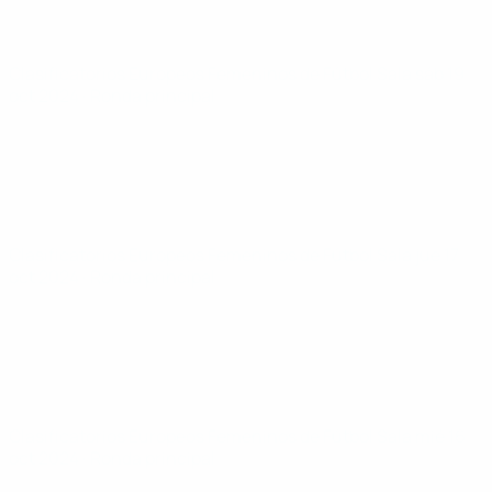
Clasificatorios Europeos Femeninos de Fútbol Sala
sáb 19
oct 2024
· Ronda principal
Clasificatorios Europeos Femeninos de Fútbol Sala
jue 17
oct 2024
· Ronda principal
Clasificatorios Europeos Femeninos de Fútbol Sala
mié 16
oct 2024
· Ronda principal