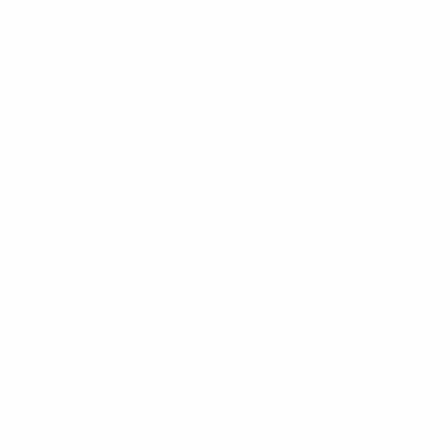
Clasificatorios Europeos Femeninos de Fútbol Sala
sáb 22
mar 2025
· Ronda élite
Clasificatorios Europeos Femeninos de Fútbol Sala
jue 20
mar 2025
· Ronda élite
Clasificatorios Europeos Femeninos de Fútbol Sala
mié 19
mar 2025
· Ronda élite