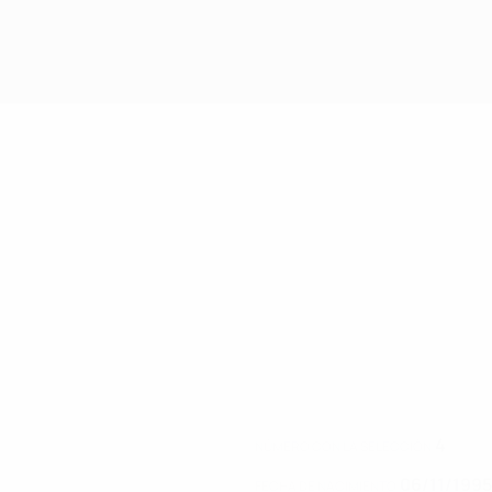
4
NÚMERO CON LA SELECCIÓN
06/11/1995
FECHA DE NACIMIENTO