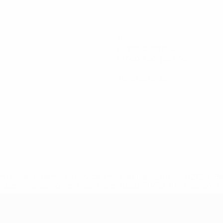
15
Disparos totales
5 media por partido
0
Tarjetas rojas
a.com/insideuefa/mediaservices/mediareleases/news/0272-14
lubes-y-selecciones-nacionales-rusas/'>Más información</
e la UEFA