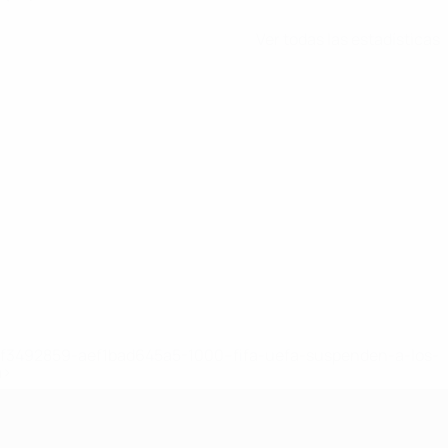
Ver todas las estadísticas
8df3492859-aef1bad645a5-1000--fifa-uefa-suspenden-a-los-
a>