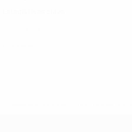
Estadísticas clave
3
Partidos disputados
0
Tarjetas amarillas
* Suspendida hasta nuevo aviso. <a href='https://es.uef
c
Eurocopa Femenina de Fútbol Sala d