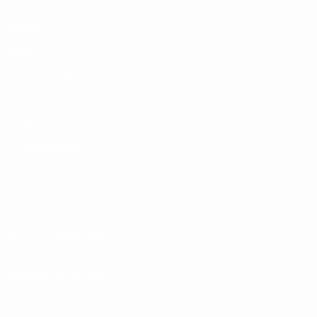
Partidos
Grupos
Datos
PÁGINAS WEB DE LA UEFA
UEFA.com
Fundación de la UEFA
ELEGIR IDIOMA
Español
English
Français
Deutsch
Русский
Español
Italiano
Privacidad
Términos y condiciones
Política de cookies
Ajustes de privacidad