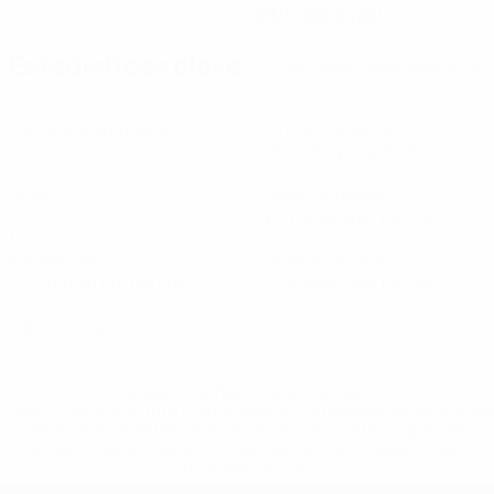
28/5/2004 (22)
Estadísticas clave
Ver todas las estadísticas
3
120
Partidos disputados
Minutos jugados
40 media por partido
0
13
Goles
Disparos totales
4,34 media por partido
1
1
Asistencias
Tarjetas amarillas
0,34 media por partido
0,34 media por partido
0
Tarjetas rojas
* Suspendida hasta nuevo aviso. <a
href='https://es.uefa.com/insideuefa/mediaservices/medi
148df3492859-aef1bad645a5-1000--fifa-uefa-suspenden-
a-los-clubes-y-selecciones-nacionales-rusas/'>Más
información</a>