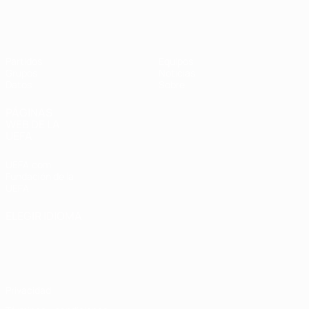
Eurocopa Femenina de Fútbol Sala d
Partidos
Equipos
Grupos
Noticias
Datos
Sobre
PÁGINAS
WEB DE LA
UEFA
UEFA.com
Fundación de la
UEFA
ELEGIR IDIOMA
Español
English
Français
Deutsch
Русский
Español
Italiano
Português
Privacidad