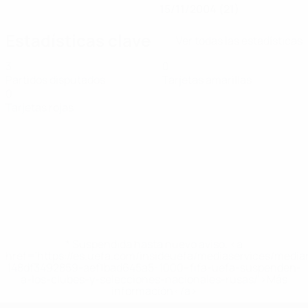
15/11/2004 (21)
Estadísticas clave
Ver todas las estadísticas
3
0
Partidos disputados
Tarjetas amarillas
0
Tarjetas rojas
* Suspendida hasta nuevo aviso. <a
href='https://es.uefa.com/insideuefa/mediaservices/medi
148df3492859-aef1bad645a5-1000--fifa-uefa-suspenden-
a-los-clubes-y-selecciones-nacionales-rusas/'>Más
información</a>