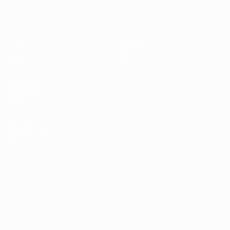
Eurocopa Femenina de Fútbol Sala d
Partidos
Equipos
Grupos
Noticias
Datos
Sobre
PÁGINAS
WEB DE LA
UEFA
UEFA.com
Fundación de la
UEFA
ELEGIR IDIOMA
Español
English
Français
Deutsch
Русский
Español
Italiano
Português
Privacidad