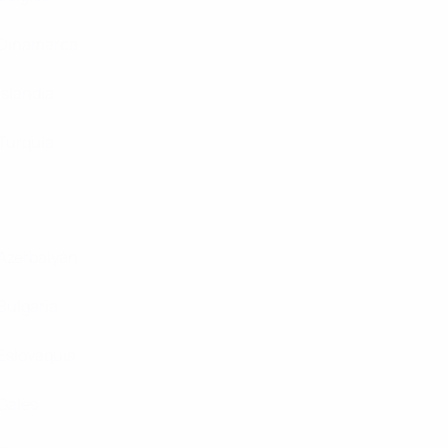
Dinamarca
Islandia
Turquía
Azerbaiyán
Bulgaria
Eslovaquia
Gales