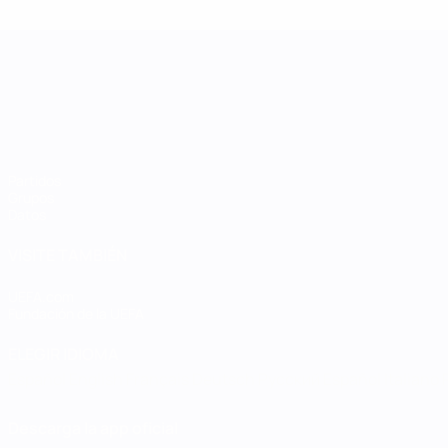
UEFA Women's Nations League
Partidos
Grupos
Datos
VISITE TAMBIÉN
UEFA.com
Fundación de la UEFA
ELEGIR IDIOMA
Español
English
Français
Deutsch
Русский
Español
Italiano
Descarga la app oficial