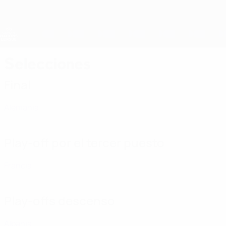
Saltar
al
contenido
Nations League y EURO Femenina
principal
Resultados y estadísticas de fútbol en directo
UEFA Women's Nations League
Selecciones
Final
Alemania
Play-off por el tercer puesto
Francia
Play-offs descenso
Albania