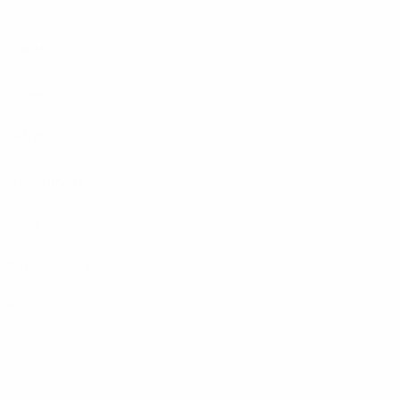
Georgia
Hungría
Israel
Letonia
Luxemburgo
Moldavia
Países Bajos
Rumanía
Ucrania