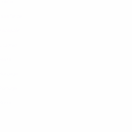
Grecia
Islas Feroe
Kazajstán
Lituania
Malta
Noruega
Portugal
Suiza