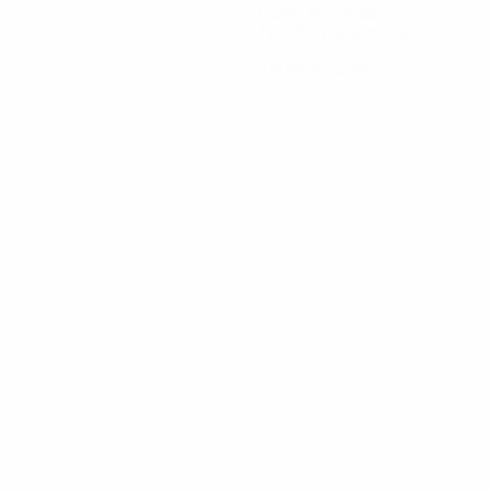
Goles encajados
1 media por partido
0
Tarjetas rojas