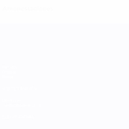
Amonestaciones
UEFA Women's Nations League
Partidos
Grupos
Datos
VISITE TAMBIÉN
UEFA.com
Fundación de la UEFA
ELEGIR IDIOMA
Español
English
Français
Deutsch
Русский
Español
Italiano