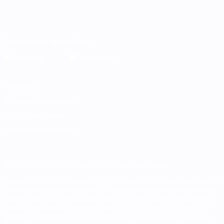
Español
English
Français
Deutsch
Русский
Español
Italiano
Português
Descarga la app oficial
Privacidad
Términos y condiciones
Política de cookies
Ajustes de privacidad
© 1998-2026 UEFA. Todos los derechos reservados
La palabra UEFA, el logo de la UEFA y todas las marcas relacionadas
con las competiciones de la UEFA están protegidas por las marcas
registradas y/o por el copyright de UEFA. Se prohíbe el uso de estas
marcas registradas para uso comercial. El uso de UEFA.com
significa la aceptación de sus Términos, Condiciones y Política de