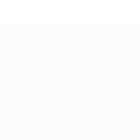
Amonestaciones
UEFA Women's Nations League
Partidos
Equipos
Grupos
Noticias
Datos
Sobre
VISITE
TAMBIÉN
UEFA.com
Fundación de la
UEFA
ELEGIR IDIOMA