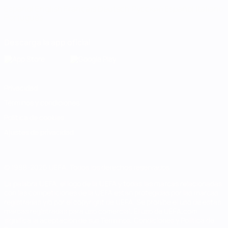
Español
English
Français
Deutsch
Русский
Español
Italiano
Português
Descarga la app oficial
Privacidad
Términos y condiciones
Política de cookies
Ajustes de privacidad
© 1998-2026 UEFA. Todos los derechos reservados
La palabra UEFA, el logo de la UEFA y todas las marcas relacionadas
con las competiciones de la UEFA están protegidas por las marcas
registradas y/o por el copyright de UEFA. Se prohíbe el uso de estas
marcas registradas para uso comercial. El uso de UEFA.com
significa la aceptación de sus Términos, Condiciones y Política de