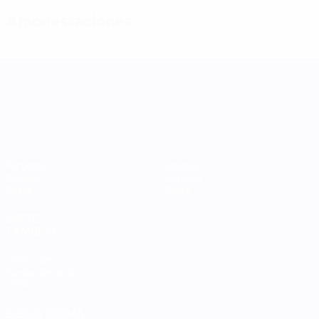
Amonestaciones
UEFA Women's Nations League
Partidos
Equipos
Grupos
Noticias
Datos
Sobre
VISITE
TAMBIÉN
UEFA.com
Fundación de la
UEFA
ELEGIR IDIOMA