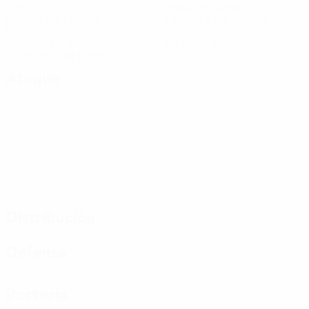
Goles
Goles encajados
1 media por partido
2,5 media por partido
5
0
Tarjetas amarillas
Tarjetas rojas
1,25 media por partido
Ataque
Distribución
Defensa
Portería