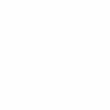
025
· Fase liga
25
· Fase liga
5
· Fase liga