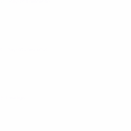
025
· Play-offs descenso
025
· Play-offs descenso
25
· Fase liga