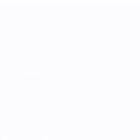
UEFA Women's Nations League
Partidos
Grupos
Datos
VISITE TAMBIÉN
UEFA.com
Fundación de la UEFA
ELEGIR IDIOMA
Español
English
Français
Deutsch
Русский
Español
Italiano
Descarga la app oficial