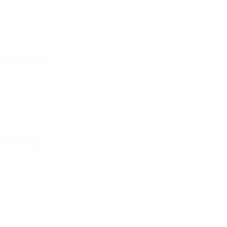
025
· Fase liga
25
· Fase liga