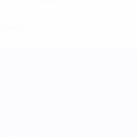
0
Tarjetas amarillas
Defensa
UEFA Women's Nations League
Partidos
Grupos
Datos
VISITE TAMBIÉN
UEFA.com
Fundación de la UEFA