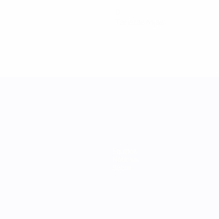
0
Tarjetas rojas
Equipos
Noticias
Sobre