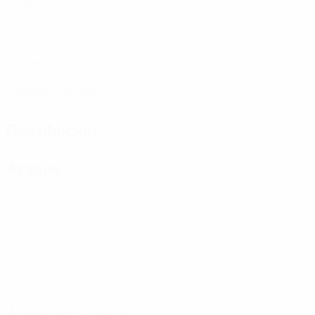
Partidos disputados
1
Goles
0,5 media por partido
1
Tarjetas amarillas
0,5 media por partido
Distribución
Ataque
Amonestaciones