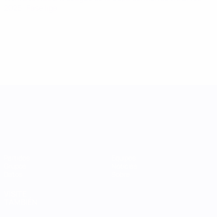
2025
· Fase liga
UEFA Women's Nations League
Partidos
Equipos
Grupos
Noticias
Datos
Sobre
VISITE
TAMBIÉN