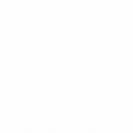
Women's Nations League de la Copa del Mundo
vie 4 abr
2025
· Fase liga
Women's Nations League de la Copa del Mundo
mar 25 feb
2025
· Fase liga
Women's Nations League de la Copa del Mundo
vie 21 feb