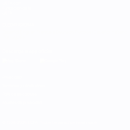
UEFA.com
Fundación de la
UEFA
ELEGIR IDIOMA
Español
English
Français
Deutsch
Русский
Español
Italiano
Português
Descarga la app oficial
Privacidad
Términos y condiciones
Política de cookies
Ajustes de privacidad
© 1998-2026 UEFA. Todos los derechos reservados