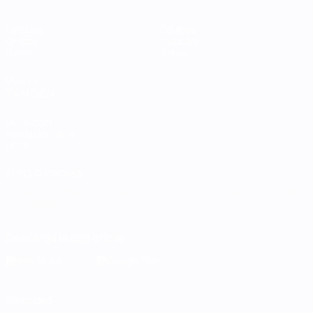
Partidos
Equipos
Grupos
Noticias
Datos
Sobre
VISITE
TAMBIÉN
UEFA.com
Fundación de la
UEFA
ELEGIR IDIOMA
Español
English
Français
Deutsch
Русский
Español
Italiano
Português
Descarga la app oficial
Privacidad