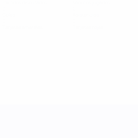
Partidos disputados
Minutos jugados
0
0
Goles
Asistencias
0
0
Tarjetas amarillas
Tarjetas rojas
UEFA Women's Nations League