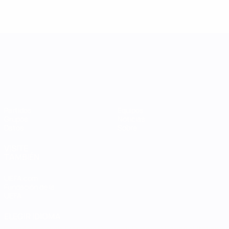
UEFA Women's Nations League
Partidos
Equipos
Grupos
Noticias
Datos
Sobre
VISITE
TAMBIÉN
UEFA.com
Fundación de la
UEFA
ELEGIR IDIOMA