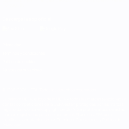
Español
English
Français
Deutsch
Русский
Español
Italiano
Português
Descarga la app oficial
Privacidad
Términos y condiciones
Política de cookies
Ajustes de privacidad
© 1998-2026 UEFA. Todos los derechos reservados
La palabra UEFA, el logo de la UEFA y todas las marcas relacionadas
con las competiciones de la UEFA están protegidas por las marcas
registradas y/o por el copyright de UEFA. Se prohíbe el uso de estas
marcas registradas para uso comercial. El uso de UEFA.com
significa la aceptación de sus Términos, Condiciones y Política de
Privacidad.