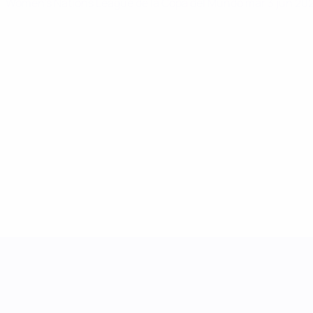
Women's Nations League de la Copa del Mundo
mar 3 jun 20
UEFA Women's Nations League