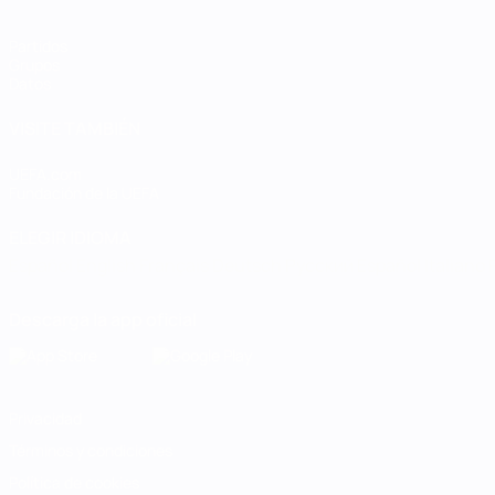
Partidos
Grupos
Datos
VISITE TAMBIÉN
UEFA.com
Fundación de la UEFA
ELEGIR IDIOMA
Español
English
Français
Deutsch
Русский
Español
Italiano
Descarga la app oficial
Privacidad
Términos y condiciones
Política de cookies