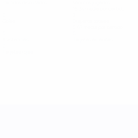
Partidos disputados
Minutos jugados
16,34 media por partido
0
2
Goles
Disparos totales
0,67 media por partido
0
0
Asistencias
Tarjetas amarillas
0
Tarjetas rojas
UEFA Women's Nations League