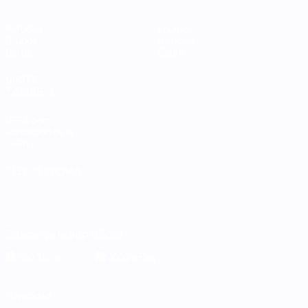
Partidos
Equipos
Grupos
Noticias
Datos
Sobre
VISITE
TAMBIÉN
UEFA.com
Fundación de la
UEFA
ELEGIR IDIOMA
Español
English
Français
Deutsch
Русский
Español
Italiano
Português
Descarga la app oficial
Privacidad