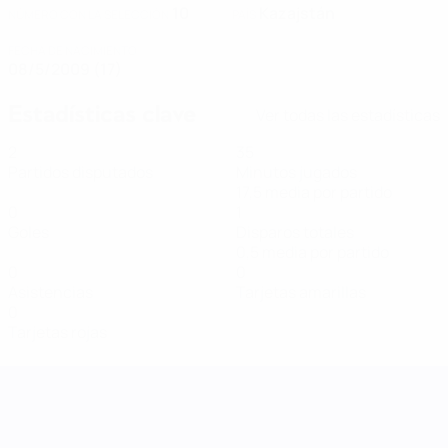
10
Kazajstán
NÚMERO CON LA SELECCIÓN
PAÍS
FECHA DE NACIMIENTO
08/5/2009 (17)
Estadísticas clave
Ver todas las estadísticas
2
35
Partidos disputados
Minutos jugados
17,5 media por partido
0
1
Goles
Disparos totales
0,5 media por partido
0
0
Asistencias
Tarjetas amarillas
0
Tarjetas rojas
UEFA Women's Nations League