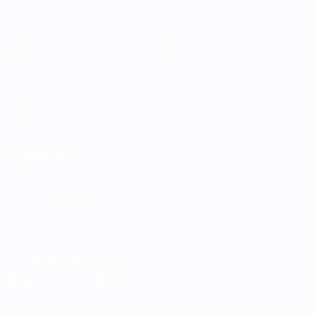
Partidos
Equipos
Grupos
Noticias
Datos
Sobre
VISITE
TAMBIÉN
UEFA.com
Fundación de la
UEFA
ELEGIR IDIOMA
Español
English
Français
Deutsch
Русский
Español
Italiano
Português
Descarga la app oficial