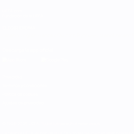
UEFA.com
Fundación de la UEFA
ELEGIR IDIOMA
Español
English
Français
Deutsch
Русский
Español
Italiano
Descarga la app oficial
Privacidad
Términos y condiciones
Política de cookies
Ajustes de privacidad
© 1998-2026 UEFA. Todos los derechos reservados
La palabra UEFA, el logo de la UEFA y todas las marcas relacionadas c