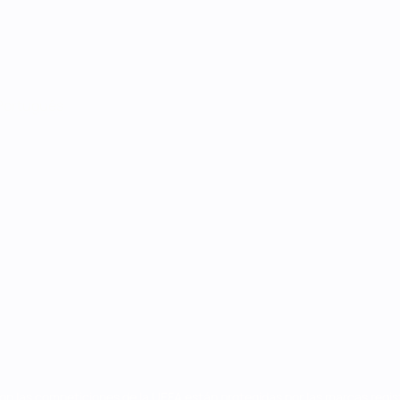
Português
on las competiciones de la UEFA están protegidas por las marcas regist