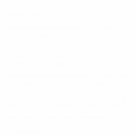
Reacciones
Eve Boettcher, portera de Alemania
: "¡Estoy tan, tan
feliz! No puedo explicar mis sentimientos. ¡Es tan
grande y estoy tan feliz! He mirado a los ojos (a las
lanzadoras de penaltis de España) y luego he hecho las
paradas. Ahora puedo decir: ¡todas somos unas
máquinas! Hoy necesitábamos a todas. Ha sido genial".
Mara Alber, delantera de Alemania
: "Es una sensación
increíble, estamos muy contentas. Ha sido un gran
partido. [En el 2-2] vi que tenía que tirar, y entonces
entró. Nuestro portera lo hizo muy bien [en la tanda de
penaltis]. Es fantástico formar parte de este equipo".
Friederike Kromp, seleccionadora de Alemania
: "¡Hay
tanta emoción! Los penaltis son una cuestión de
suerte, pero las chicas han tenido una actuación