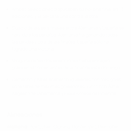
Ambas selecciones disputaban su novena final en 13
ediciones, y la sexta la una contra la otra.
Cuatro de las seis finales entre Alemania y España se
han ido a los penaltis. Alemania ha ganando todas
las tandas y otra de las finales. España sólo ha
logrado una victoria.
Ninguna de las dos selecciones había encajado
goles en el torneo antes de la final de este domingo.
Camacho y Alber acabaron igualadas con tres goles
en la tabla de máximas goleadoras, junto con Alma
Aagaard de Dinamarca y Fieke Kroese de Holanda.
Alineaciones
Alemania
: Boettcher; Gloning, Bö hler, Veit, Reimöller