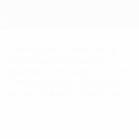
Saltar
al
contenido
principal
Europeo femenino sub-17 de la UEFA
Crónica de la final de la
EURO femenina sub-17
Alemania - España 2-2 (3-
2 en penaltis): Alemania
se corona por octava vez
domingo, 15 de mayo de 2022
La selección germana forzó los penaltis in
extremis ante España y acabó ganando su
octavo título en 13 ediciones.