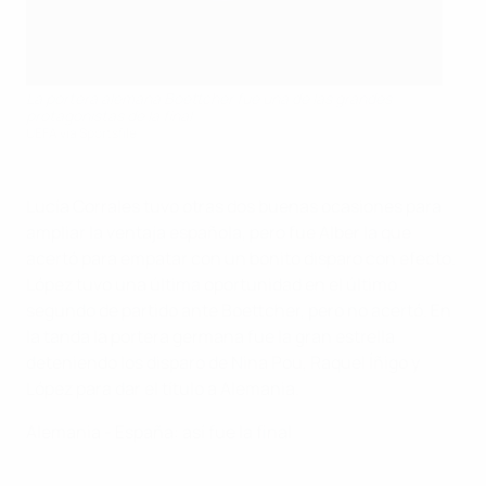
La portera alemana Boettcher fue una de las grandes
protagonistas de la final
UEFA via Sportsfile
Lucía Corrales tuvo otras dos buenas ocasiones para
ampliar la ventaja española, pero fue Alber la que
acertó para empatar con un bonito disparo con efecto.
López tuvo una última oportunidad en el último
segundo de partido ante Boettcher, pero no acertó. En
la tanda la portera germana fue la gran estrella
deteniendo los disparo de Nina Pou, Raquel Íñigo y
López para dar el título a Alemania.
Alemania - España: así fue la final