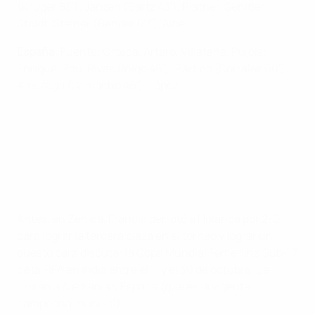
(Krüger 83'); Janzen (Bartz 43'), Platner, Sehitler;
Stoldt, Steiner (Bender 62'), Alber
España
: Fuente; Ortega, Artero, Villafañe , Pujols;
Enrique, Pou, Rivas (Íñigo 46'); Partido (Corrales 60'),
Amezaga (Camacho 46'), López
Antes, en Zenica, Francia derrotó a Holanda por 2-0
para lograr la tercera plaza en el torneo y lograr un
puesto para disputar la Copa Mundial Femenina Sub-17
de la FIFA en India entre el 11 y el 30 de octubre. Se
unirán a Alemania y España (que es la vigente
campeona mundial).