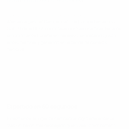
Alemania - España 2-2 (3-2 en los penaltis)
Alemania ganó el Campeonato de Europa Femenino
Sub-17 de la UEFA por octava vez tras una final llena de
emoción ante España en Sarajevo, empatando justo
antes del final y ganando en la tanda de penaltis
decisiva.
El partido en 60 segundos
Finalmente, la vigente campeona logró adelantarse
tras un balón mal despejado que Svea Stoldt remató