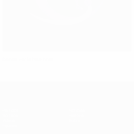
Dónde ver la fase final
Europeo femenino sub-17 de la UEFA
Partidos
Noticias
Sorteos
Historia
Vídeos
Sobre
Equipos