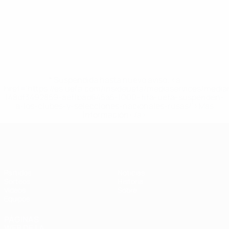
* Suspendida hasta nuevo aviso. <a
href='https://es.uefa.com/insideuefa/mediaservices/medi
148df3492859-aef1bad645a5-1000--fifa-uefa-suspenden-
a-los-clubes-y-selecciones-nacionales-rusas/'>Más
información</a>
Europeo femenino sub-17 de la UEFA
Partidos
Noticias
Sorteos
Historia
Vídeos
Sobre
Equipos
PÁGINAS
WEB DE LA