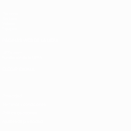
Partidos
Sorteos
Vídeos
Equipos
PÁGINAS WEB DE LA UEFA
UEFA.com
Fundación de la UEFA
ELEGIR IDIOMA
Español
English
Français
Deutsch
Русский
Español
Italiano
Privacidad
Términos y condiciones
Política de cookies
Ajustes de privacidad