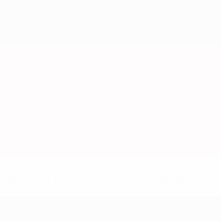
8df3492859-aef1bad645a5-1000--fifa-uefa-suspenden-a-los-
a>