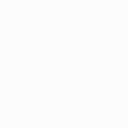
Europeo femenino sub-17 de la UEFA
Partidos
Noticias
Sorteos
Historia
Vídeos
Sobre
Equipos
PÁGINAS
WEB DE LA
UEFA
UEFA.com
Fundación de la
UEFA
ELEGIR IDIOMA
Español
English
Français
Deutsch
Русский
Español
Italiano
Português
Privacidad