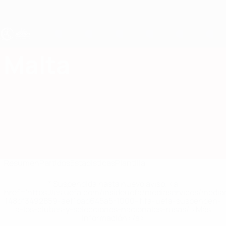
Saltar
al
contenido
principal
Europeo femenino sub-17 de la UEFA
Malta
Malta Femenino sub-17 2027
Resumen
Partidos
Estadísticas
Plantilla
* Suspendida hasta nuevo aviso. <a
href='https://es.uefa.com/insideuefa/mediaservices/medi
148df3492859-aef1bad645a5-1000--fifa-uefa-suspenden-
a-los-clubes-y-selecciones-nacionales-rusas/'>Más
información</a>