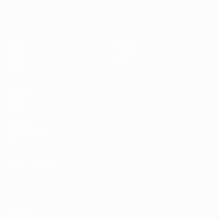
Europeo femenino sub-17 de la UEFA
Partidos
Noticias
Sorteos
Historia
Vídeos
Sobre
Equipos
PÁGINAS
WEB DE LA
UEFA
UEFA.com
Fundación de la
UEFA
ELEGIR IDIOMA
Español
English
Français
Deutsch
Русский
Español
Italiano
Português
Privacidad