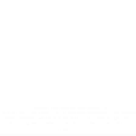
* Suspendida hasta nuevo aviso. <a
href='https://es.uefa.com/insideuefa/mediaservices/medi
148df3492859-aef1bad645a5-1000--fifa-uefa-suspenden-
a-los-clubes-y-selecciones-nacionales-rusas/'>Más
información</a>