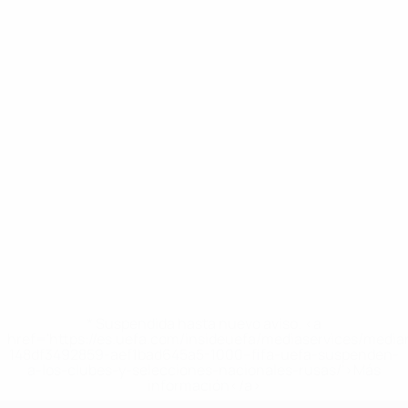
* Suspendida hasta nuevo aviso. <a
href='https://es.uefa.com/insideuefa/mediaservices/medi
148df3492859-aef1bad645a5-1000--fifa-uefa-suspenden-
a-los-clubes-y-selecciones-nacionales-rusas/'>Más
información</a>