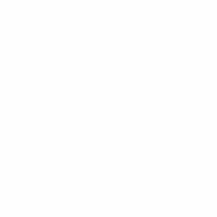
Europeo femenino sub-17 de la UEFA
Partidos
Noticias
Sorteos
Historia
Vídeos
Sobre
Equipos
PÁGINAS
WEB DE LA
UEFA
UEFA.com
Fundación de la
UEFA
ELEGIR IDIOMA
Español
English
Français
Deutsch
Русский
Español
Italiano
Português
Privacidad