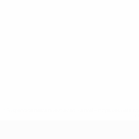
* Suspendida hasta nuevo aviso. <a href='https://es.uef
c
Europeo femenino sub-17 de la UEFA