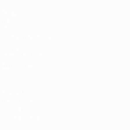
Partidos
Sorteos
Vídeos
Equipos
PÁGINAS WEB DE LA UEFA
UEFA.com
Fundación de la UEFA
ELEGIR IDIOMA
Español
English
Français
Deutsch
Русский
Español
Italiano
Privacidad
Términos y condiciones
Política de cookies
Ajustes de privacidad