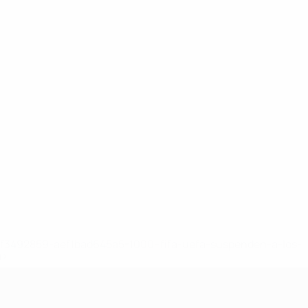
8df3492859-aef1bad645a5-1000--fifa-uefa-suspenden-a-los-
a>