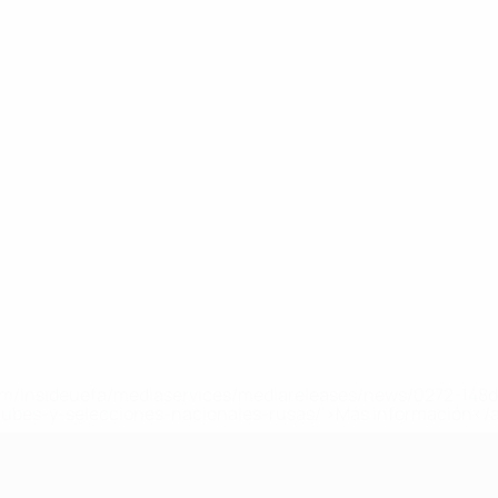
a.com/insideuefa/mediaservices/mediareleases/news/0272-14
lubes-y-selecciones-nacionales-rusas/'>Más información</