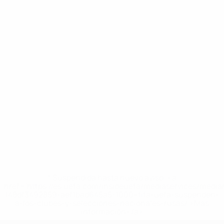
* Suspendida hasta nuevo aviso. <a
href='https://es.uefa.com/insideuefa/mediaservices/medi
148df3492859-aef1bad645a5-1000--fifa-uefa-suspenden-
a-los-clubes-y-selecciones-nacionales-rusas/'>Más
información</a>