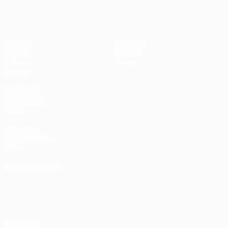
Europeo femenino sub-17 de la UEFA
Partidos
Noticias
Sorteos
Historia
Vídeos
Sobre
Equipos
PÁGINAS
WEB DE LA
UEFA
UEFA.com
Fundación de la
UEFA
ELEGIR IDIOMA
Español
English
Français
Deutsch
Русский
Español
Italiano
Português
Privacidad