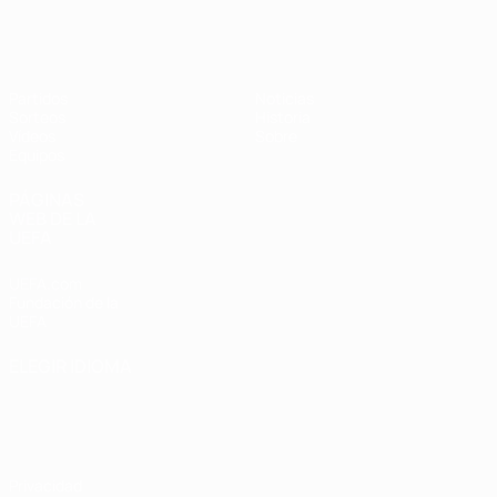
Europeo femenino sub-17 de la UEFA
Partidos
Noticias
Sorteos
Historia
Vídeos
Sobre
Equipos
PÁGINAS
WEB DE LA
UEFA
UEFA.com
Fundación de la
UEFA
ELEGIR IDIOMA
Español
English
Français
Deutsch
Русский
Español
Italiano
Português
Privacidad