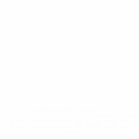
* Suspendida hasta nuevo aviso. <a
href='https://es.uefa.com/insideuefa/mediaservices/medi
148df3492859-aef1bad645a5-1000--fifa-uefa-suspenden-
a-los-clubes-y-selecciones-nacionales-rusas/'>Más
información</a>