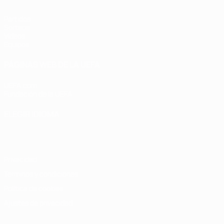
Partidos
Sorteos
Vídeos
Equipos
PÁGINAS WEB DE LA UEFA
UEFA.com
Fundación de la UEFA
ELEGIR IDIOMA
Español
English
Français
Deutsch
Русский
Español
Italiano
Privacidad
Términos y condiciones
Política de cookies
Ajustes de privacidad