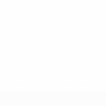
8df3492859-aef1bad645a5-1000--fifa-uefa-suspenden-a-los-
a>