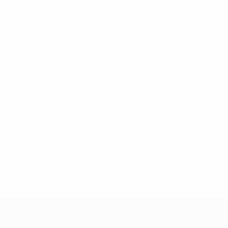
* Suspendida hasta nuevo aviso. <a href='https://es.uef
c
Europeo femenino sub-17 de la UEFA