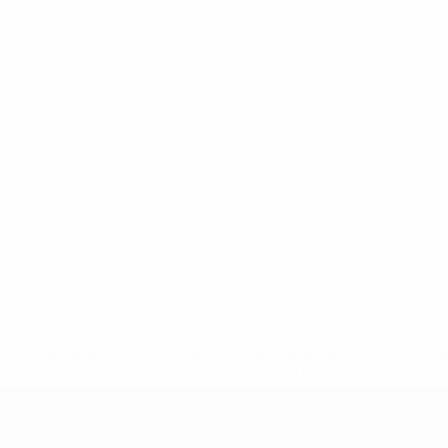
a.com/insideuefa/mediaservices/mediareleases/news/0272-14
lubes-y-selecciones-nacionales-rusas/'>Más información</